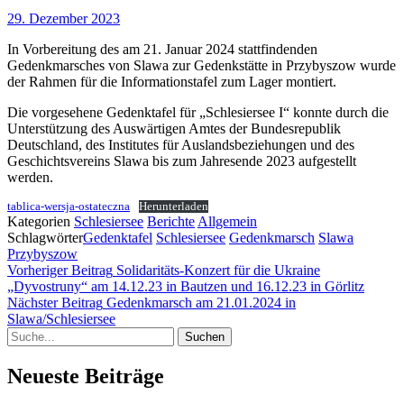
29. Dezember 2023
In Vorbereitung des am 21. Januar 2024 stattfindenden
Gedenkmarsches von Slawa zur Gedenkstätte in Przybyszow wurde
der Rahmen für die Informationstafel zum Lager montiert.
Die vorgesehene Gedenktafel für „Schlesiersee I“ konnte durch die
Unterstützung des Auswärtigen Amtes der Bundesrepublik
Deutschland, des Institutes für Auslandsbeziehungen und des
Geschichtsvereins Slawa bis zum Jahresende 2023 aufgestellt
werden.
tablica-wersja-ostateczna
Herunterladen
Kategorien
Schlesiersee
Berichte
Allgemein
Schlagwörter
Gedenktafel
Schlesiersee
Gedenkmarsch
Slawa
Przybyszow
Beitragsnavigation
Vorheriger Beitrag
Solidaritäts-Konzert für die Ukraine
Vorher
„Dyvostruny“ am 14.12.23 in Bautzen und 16.12.23 in Görlitz
Beitra
Nächster Beitrag
Gedenkmarsch am 21.01.2024 in
Nächster
Slawa/Schlesiersee
Suche
Beitrag
Neueste Beiträge