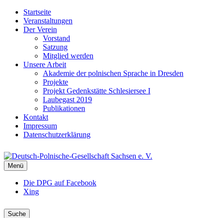
Startseite
Veranstaltungen
Der Verein
Vorstand
Satzung
Mitglied werden
Unsere Arbeit
Akademie der polnischen Sprache in Dresden
Projekte
Projekt Gedenkstätte Schlesiersee I
Laubegast 2019
Publikationen
Kontakt
Impressum
Datenschutzerklärung
DEUTSCH-POLNISCHE-
Menü
GESELLSCHAFT SACHSEN E. V.
DPG Sachsen
Die DPG auf Facebook
Xing
Suche