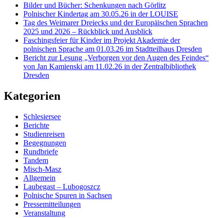
Bilder und Bücher: Schenkungen nach Görlitz
Polnischer Kindertag am 30.05.26 in der LOUISE
Tag des Weimarer Dreiecks und der Europäischen Sprachen
2025 und 2026 – Rückblick und Ausblick
Faschingsfeier für Kinder im Projekt Akademie der
polnischen Sprache am 01.03.26 im Stadtteilhaus Dresden
Bericht zur Lesung „Verborgen vor den Augen des Feindes“
von Jan Kamienski am 11.02.26 in der Zentralbibliothek
Dresden
Kategorien
Schlesiersee
Berichte
Studienreisen
Begegnungen
Rundbriefe
Tandem
Misch-Masz
Allgemein
Laubegast – Lubogoszcz
Polnische Spuren in Sachsen
Pressemitteilungen
Veranstaltung