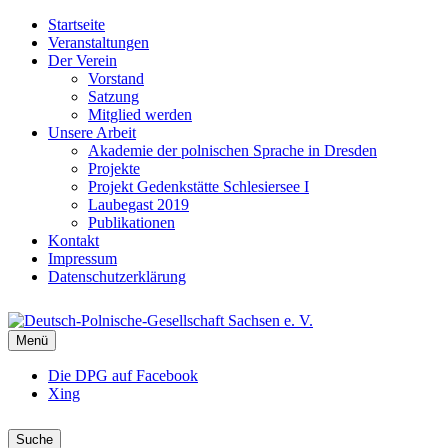
Startseite
Veranstaltungen
Der Verein
Vorstand
Satzung
Mitglied werden
Unsere Arbeit
Akademie der polnischen Sprache in Dresden
Projekte
Projekt Gedenkstätte Schlesiersee I
Laubegast 2019
Publikationen
Kontakt
Impressum
Datenschutzerklärung
DEUTSCH-POLNISCHE-GESELLSCHAFT
Menü
DPG Sachsen
Die DPG auf Facebook
Xing
Suche