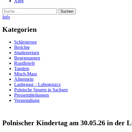
Xing
Suche
Info
Kategorien
Schlesiersee
Berichte
Studienreisen
Begegnungen
Rundbriefe
Tandem
Misch-Masz
Allgemein
Laubegast – Lubogoszcz
Polnische Spuren in Sachsen
Pressemitteilungen
Veranstaltung
Polnischer Kindertag am 30.05.26 in der