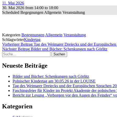
11. Mai 2026
30. Mai 2026
from
14:00
to
18:00
Scheduled
Begegnungen
Allgemein
Veranstaltung
Kategorien
Begegnungen
Allgemein
Veranstaltung
Schlagwörter
Kindertag
Beitragsnavigation
Vorheriger Beitrag
Tag des Weimarer Dreiecks und der Europäischen
Nächs
Nächster Beitrag
Bilder und Bücher: Schenkungen nach Görlitz
Suche
Beitr
Neueste Beiträge
Bilder und Bücher: Schenkungen nach Görlitz
Polnischer Kindertag am 30.05.26 in der LOUISE
Tag des Weimarer Dreiecks und der Europäischen Sprachen 20
Faschingsfeier für Kinder im Projekt Akademie der polnischen
Bericht zur Lesung „Verborgen vor den Augen des Feindes“ vo
Kategorien