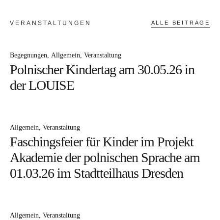
auf
Facebook
VERANSTALTUNGEN
ALLE BEITRÄGE
KATEGORIEN
Begegnungen
Allgemein
Veranstaltung
Polnischer Kindertag am 30.05.26 in
Schlesiersee
Berichte
Studienreisen
der LOUISE
Begegnungen
Rundbriefe
Tandem
Misch-
Masz
Allgemein
Laubegast – Lubogoszcz
Polnische Spuren in Sachsen
Pressemitteilungen
Veranstaltung
Allgemein
Veranstaltung
Faschingsfeier für Kinder im Projekt
Akademie der polnischen Sprache am
01.03.26 im Stadtteilhaus Dresden
Allgemein
Veranstaltung