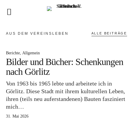
DEUTSCH-POLNISCHE-
GESELLSCHAFT SACHSEN
E. V.
Startseite
AUS DEM VEREINSLEBEN
ALLE BEITRÄGE
Veranstaltungen
Berichte
Allgemein
Der Verein
Bilder und Bücher: Schenkungen
nach Görlitz
Vorstand
Von 1963 bis 1965 lebte und arbeitete ich in
Satzung
Görlitz. Diese Stadt mit ihrem kulturellen Leben,
Mitglied werden
ihren (teils neu auferstandenen) Bauten fasziniert
mich…
Unsere Arbeit
31. Mai 2026
Akademie der polnischen Sprache in Dresden