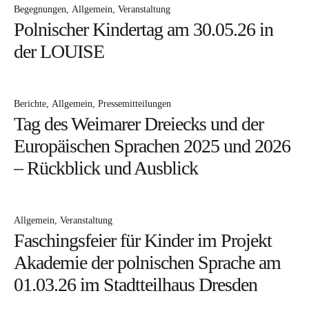
Projekte
Begegnungen
Allgemein
Veranstaltung
Polnischer Kindertag am 30.05.26 in
Projekt Gedenkstätte Schlesiersee I
der LOUISE
Laubegast 2019
Publikationen
Kontakt
Berichte
Allgemein
Pressemitteilungen
Tag des Weimarer Dreiecks und der
Impressum
Europäischen Sprachen 2025 und 2026
– Rückblick und Ausblick
Datenschutzerklärung
Allgemein
Veranstaltung
Faschingsfeier für Kinder im Projekt
Akademie der polnischen Sprache am
01.03.26 im Stadtteilhaus Dresden
Die
Xing
DPG