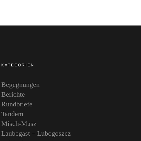
KATEGORIEN
Begegnungen
Berichte
Rundbriefe
Tandem
Misch-Masz
Laubegast – Lubogoszcz