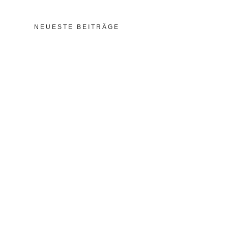
NEUESTE BEITRÄGE
5. November 2025
Projekt Akademie der
polnischen Sprache in
Dresden