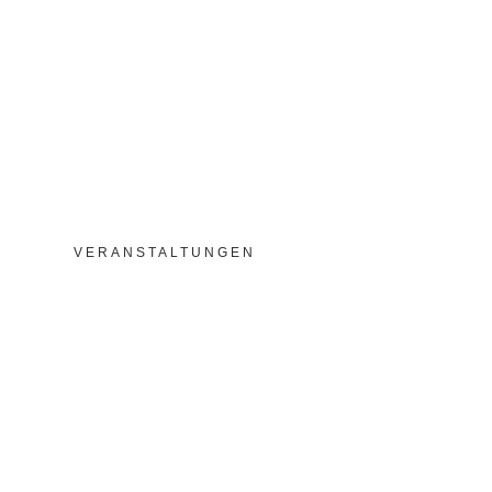
30.05.26 in der LOUISE
VERANSTALTUNGEN
Begegnungen
Allgemein
Veranstaltung
Polnischer Kindertag am