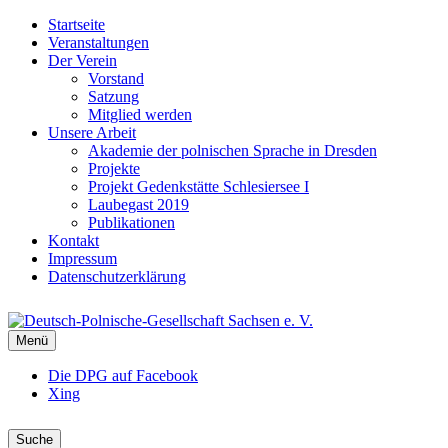
Startseite
Veranstaltungen
Der Verein
Vorstand
Satzung
Mitglied werden
Unsere Arbeit
Akademie der polnischen Sprache in Dresden
Projekte
Projekt Gedenkstätte Schlesiersee I
Laubegast 2019
Publikationen
Kontakt
Impressum
Datenschutzerklärung
DEUTSCH-POLNISCHE-
Menü
GESELLSCHAFT SACHSEN E. V.
DPG Sachsen
Die DPG auf Facebook
Xing
Suche