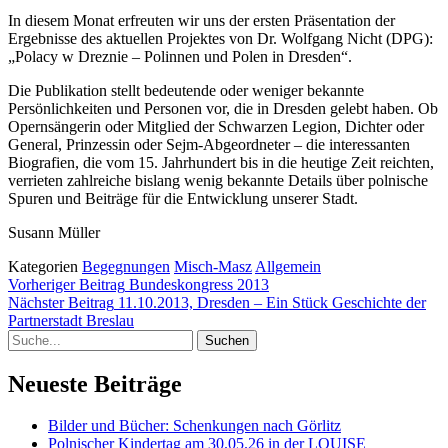
In diesem Monat erfreuten wir uns der ersten Präsentation der
Ergebnisse des aktuellen Projektes von Dr. Wolfgang Nicht (DPG):
„Polacy w Dreznie – Polinnen und Polen in Dresden“.
Die Publikation stellt bedeutende oder weniger bekannte
Persönlichkeiten und Personen vor, die in Dresden gelebt haben. Ob
Opernsängerin oder Mitglied der Schwarzen Legion, Dichter oder
General, Prinzessin oder Sejm-Abgeordneter – die interessanten
Biografien, die vom 15. Jahrhundert bis in die heutige Zeit reichten,
verrieten zahlreiche bislang wenig bekannte Details über polnische
Spuren und Beiträge für die Entwicklung unserer Stadt.
Susann Müller
Kategorien
Begegnungen
Misch-Masz
Allgemein
Beitragsnavigation
Vorheriger
Vorheriger Beitrag
Bundeskongress 2013
Beitrag
Nächster Beitrag
11.10.2013, Dresden – Ein Stück Geschichte der
Nächster
Partnerstadt Breslau
Suche
Beitrag
Neueste Beiträge
Bilder und Bücher: Schenkungen nach Görlitz
Polnischer Kindertag am 30.05.26 in der LOUISE