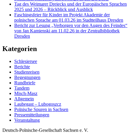
Tag des Weimarer Dreiecks und der Europäischen Sprachen
2025 und 2026 – Rückblick und Ausblick
Faschingsfeier für Kinder im Projekt Akademie der
polnischen Sprache am 01.03.26 im Stadtteilhaus Dresden
Bericht zur Lesung „Verborgen vor den Augen des Feindes“
von Jan Kamienski am 11.02.26 in der Zentralbibliothek
Dresden
Kategorien
Schlesiersee
Berichte
Studienreisen
Begegnungen
Rundbriefe
Tandem
Misch-Masz
Allgemein
Laubegast – Lubogoszcz
Polnische Spuren in Sachsen
Pressemitteilungen
Veranstaltung
Deutsch-Polnische-Gesellschaft Sachsen e. V.