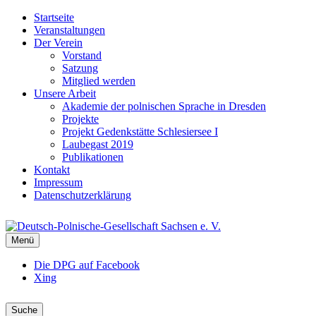
Startseite
Veranstaltungen
Der Verein
Vorstand
Satzung
Mitglied werden
Unsere Arbeit
Akademie der polnischen Sprache in Dresden
Projekte
Projekt Gedenkstätte Schlesiersee I
Laubegast 2019
Publikationen
Kontakt
Impressum
Datenschutzerklärung
DEUTSCH-POLNISCHE-
Menü
GESELLSCHAFT SACHSEN E. V.
DPG Sachsen
Die DPG auf Facebook
Xing
Suche