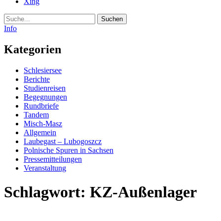
Xing
Suche
Info
Kategorien
Schlesiersee
Berichte
Studienreisen
Begegnungen
Rundbriefe
Tandem
Misch-Masz
Allgemein
Laubegast – Lubogoszcz
Polnische Spuren in Sachsen
Pressemitteilungen
Veranstaltung
Schlagwort:
KZ-Außenlager