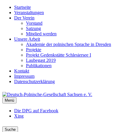
Startseite
Veranstaltungen
Der Verein
Vorstand
Satzung
Mitglied werden
Unsere Arbeit
Akademie der polnischen Sprache in Dresden
Projekte
Projekt Gedenkstätte Schlesiersee I
Laubegast 2019
Publikationen
Kontakt
Impressum
Datenschutzerklärung
DEUTSCH-POLNISCHE-GESELLSCHAFT
Menü
DPG Sachsen
Die DPG auf Facebook
Xing
Suche