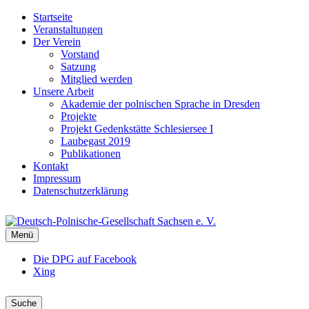
Startseite
Veranstaltungen
Der Verein
Vorstand
Satzung
Mitglied werden
Unsere Arbeit
Akademie der polnischen Sprache in Dresden
Projekte
Projekt Gedenkstätte Schlesiersee I
Laubegast 2019
Publikationen
Kontakt
Impressum
Datenschutzerklärung
DEUTSCH-POLNISCHE-GESELLSCHAFT
Menü
DPG Sachsen
Die DPG auf Facebook
Xing
Suche