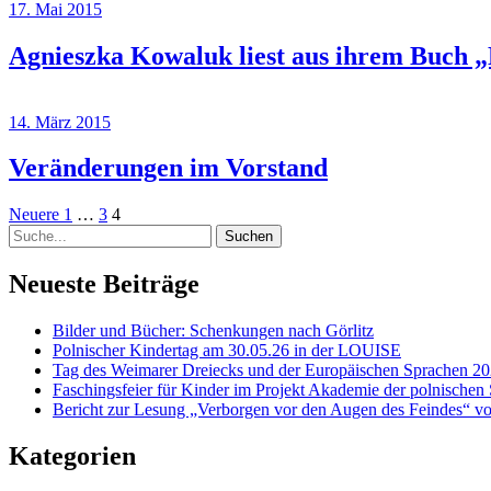
17. Mai 2015
Agnieszka Kowaluk liest aus ihrem Buch „D
14. März 2015
Veränderungen im Vorstand
Seitennummerierung
Neuere
Seite
Seite
Seite
Neuere
1
…
3
4
Suche
Beiträge
der
Beiträge
Neueste Beiträge
Bilder und Bücher: Schenkungen nach Görlitz
Polnischer Kindertag am 30.05.26 in der LOUISE
Tag des Weimarer Dreiecks und der Europäischen Sprachen 20
Faschingsfeier für Kinder im Projekt Akademie der polnischen
Bericht zur Lesung „Verborgen vor den Augen des Feindes“ vo
Kategorien