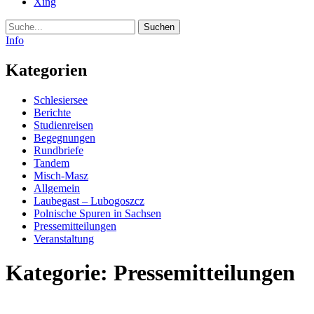
Xing
Suche
Info
Kategorien
Schlesiersee
Berichte
Studienreisen
Begegnungen
Rundbriefe
Tandem
Misch-Masz
Allgemein
Laubegast – Lubogoszcz
Polnische Spuren in Sachsen
Pressemitteilungen
Veranstaltung
Kategorie:
Pressemitteilungen